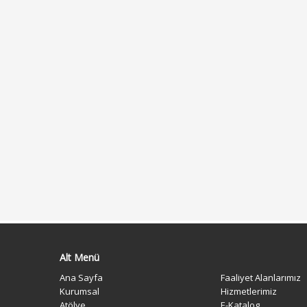
Alt Menü
Ana Sayfa
Faaliyet Alanlarımız
Kurumsal
Hizmetlerimiz
Atölye
E-Katalog