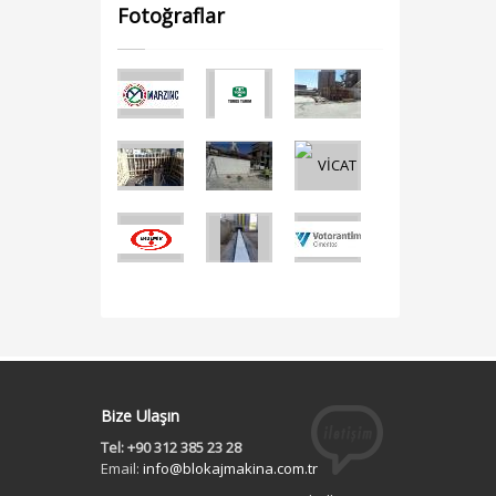
Fotoğraflar
Bize Ulaşın
Tel: +90 312 385 23 28
Email:
info@blokajmakina.com.tr