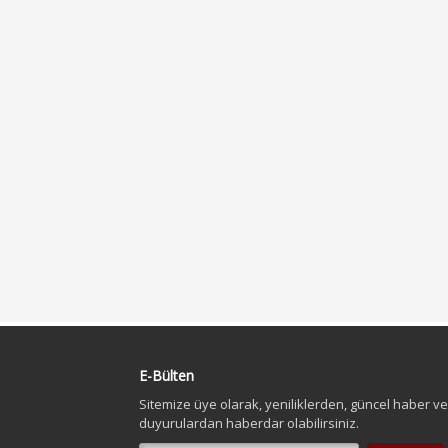
E-Bülten
Sitemize üye olarak, yeniliklerden, güncel haber ve
duyurulardan haberdar olabilirsiniz.